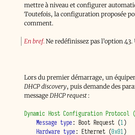
mettre à niveau et configurer automa
Toutefois, la configuration proposée po
comment.
En bref
Ne redéfinissez pas l’option 43. 
Lors du premier démarrage, un équipe
DHCP discovery
, puis demande des para
message
DHCP request
:
Dynamic Host Configuration Protocol 
    Message type
: Boot Request 
(
1
)
    Hardware type
: Ethernet 
(
0x01
)