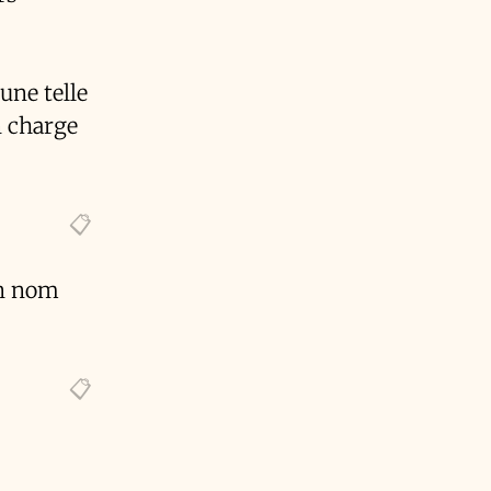
une telle
n charge
 un nom