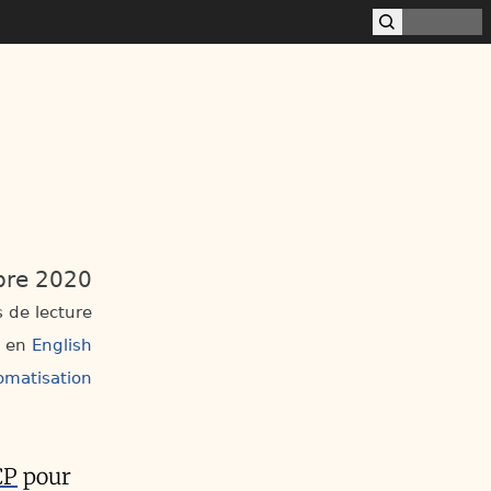
re 2020
 de lecture
e en
English
omatisation
CP
pour