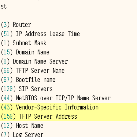
 
(
3
)
 
(
51
)
 
(
1
)
 
(
15
)
 
(
6
)
 
(
66
)
 
(
67
)
 
(
120
)
 
(
44
)
 
(
43
)
 
(
150
)
 
(
12
)
 
(
7
)