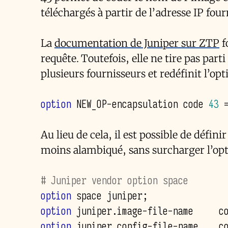
téléchargés à partir de l’adresse IP four
La
documentation de Juniper sur ZTP
f
requête. Toutefois, elle ne tire pas par
plusieurs fournisseurs et redéfinit l’opti
option
 NEW_OP-encapsulation code 
43
Au lieu de cela, il est possible de défin
moins alambiqué, sans surcharger l’opt
# Juniper vendor option space
option
option
 juniper.image-file-name     c
option
 juniper.config-file-name    c