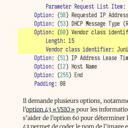
        Parameter Request List Item
:
    Option
: 
(
50
)
    Option
: 
(
53
)
    Option
: 
(
60
)
        Length
        Vendor class identifier
    Option
: 
(
51
)
    Option
: 
(
12
)
    Option
: 
(
255
)
    Padding
Il demande plusieurs options, notamme
l’
option 43 «
VSIO
»
pour les informatio
s’aider de l’option 60 pour déterminer 
43 permet de coder le nom de l’image et