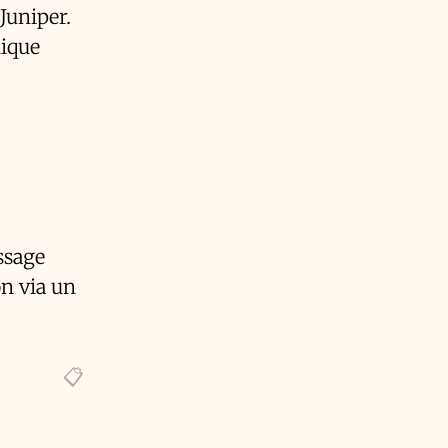
Juniper.
lique
ssage
n via un