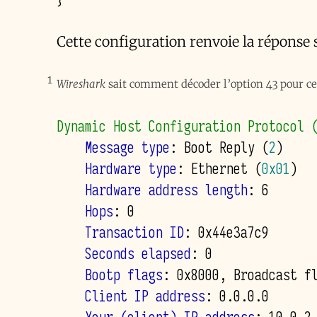
Cette configuration renvoie la réponse 
1
Wireshark
sait comment décoder l’option 43 pour cer
Dynamic Host Configuration Protocol 
    Message type
: Boot Reply 
(
2
)
    Hardware type
: Ethernet 
(
0x01
)
    Hardware address length
    Hops
    Transaction ID
    Seconds elapsed
    Bootp flags
    Client IP address