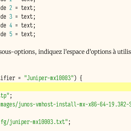
ode 
2
ode 
3
ode 
4
ode 
5
sous-options, indiquez l’espace d’options à utilis
tifier = 
"Juniper-mx10003"
) 
{
ttp"
;
images/junos-vmhost-install-mx-x86-64-19.3R2-
cfg/juniper-mx10003.txt"
;