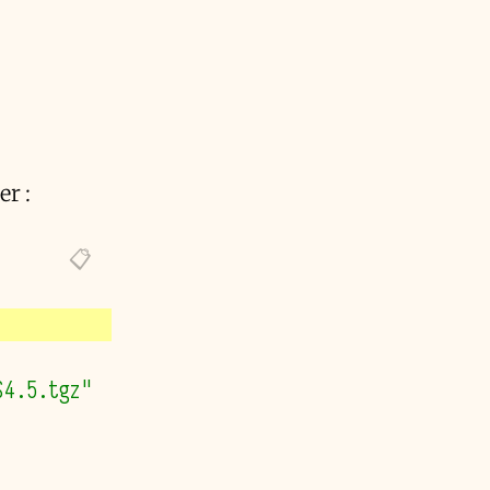
er :
S4.5.tgz"