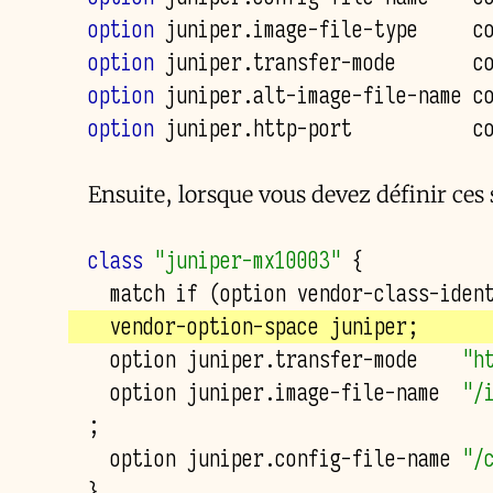
option
 juniper.image-file-type     c
option
 juniper.transfer-mode       c
option
 juniper.alt-image-file-name c
option
 juniper.http-port           c
Ensuite, lorsque vous devez définir ces 
class
"juniper-mx10003"
{
  match if (option vendor-class-iden
  option juniper.transfer-mode    
"h
  option juniper.image-file-name  
"/
;
  option juniper.config-file-name 
"/
}