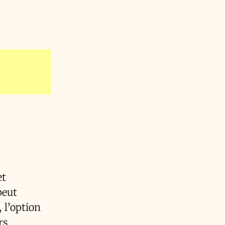
et
peut
 l’option
rs