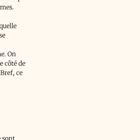
èmes.
quelle
se
me. On
e côté de
 Bref, ce
e sont