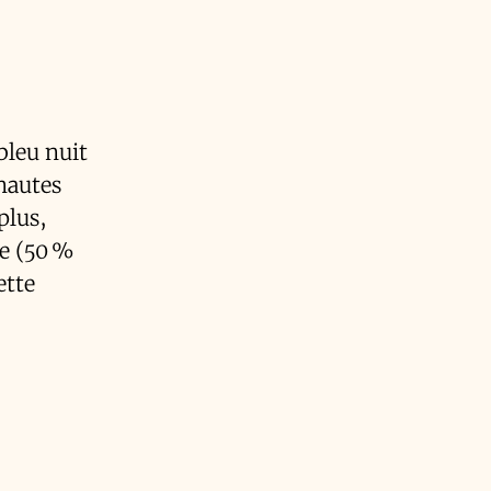
bleu nuit
rnautes
plus,
ue (50 %
ette