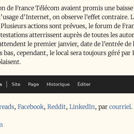
ion de France Télécom avaient promis une baisse
sage d’Internet, on observe l’effet contraire. 
i. Plusieurs actions sont prévues, le forum de Fra
estations atterrissent auprès de toutes les autor
attendent le premier janvier, date de l’entrée de 
s bas, cependant, le local sera toujours géré par 
laisent.
s
Site
Page
Historique
Éditer
reads
,
Facebook
,
Reddit
,
LinkedIn
,
par
courriel
.
om