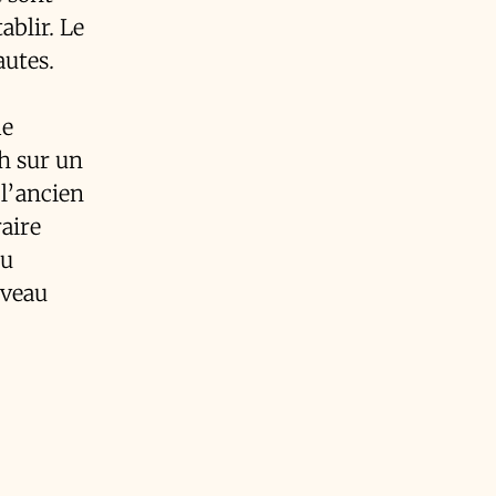
ablir. Le
autes.
me
2h sur un
 l’ancien
raire
ou
uveau