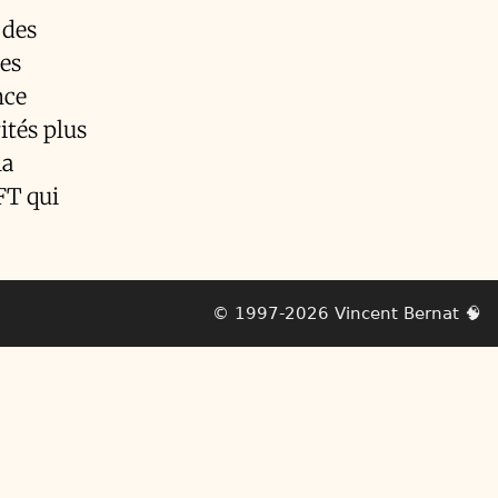
 des
Les
nce
ités plus
la
FT qui
© 1997-2026
Vincent Bernat
🧠