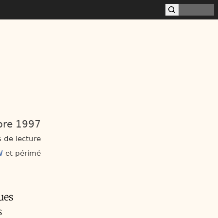
bre 1997
 de lecture
W
périmé
ues
s