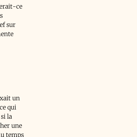
erait-ce
es
ef sur
mente
xait un
ce qui
si la
cher une
 du temps