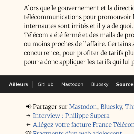
Alors que le gouvernement et la direct
télécommunications pour promouvoir l’u
internautes sont irrités et il y a de quo
Télécom a été fermé et des mails de prot
ou moins proches de l’affaire. Certains 
concurrence, pour profiter de tarifs plu
pourra donc appliquer les tarifs qui lui p
Ailleurs
GitHub
Mastodon
Bluesky
Source
📢
Partager sur
Mastodon
,
Bluesky
,
Th
→
Interview : Philippe Supera
←
Allégez votre facture France Téléc
💡
Fragments d'un web adolescent