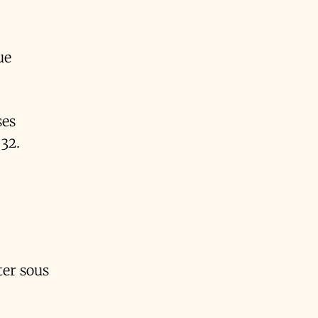
ue
ses
 32.
ter sous