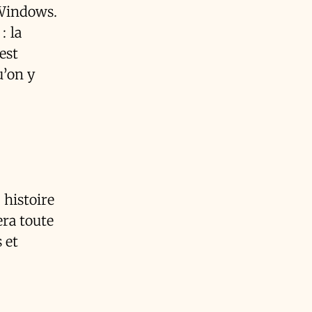
 Windows.
: la
est
u’on y
 histoire
era toute
 et