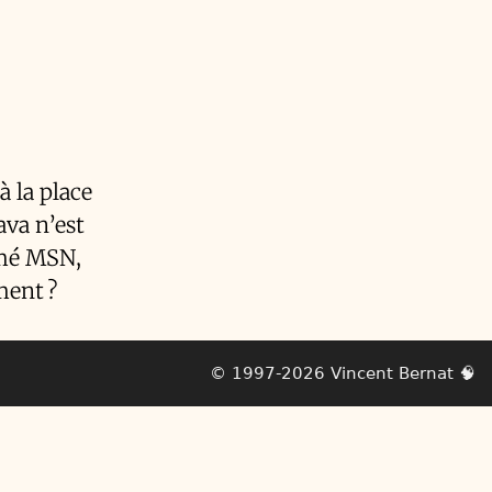
à la place
ava n’est
mmé MSN,
ment ?
© 1997-2026
Vincent Bernat
🧠