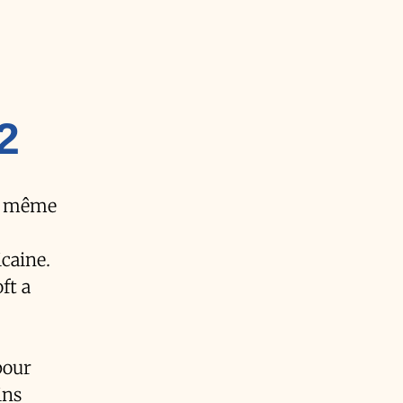
2
 de même
icaine.
ft a
pour
ins