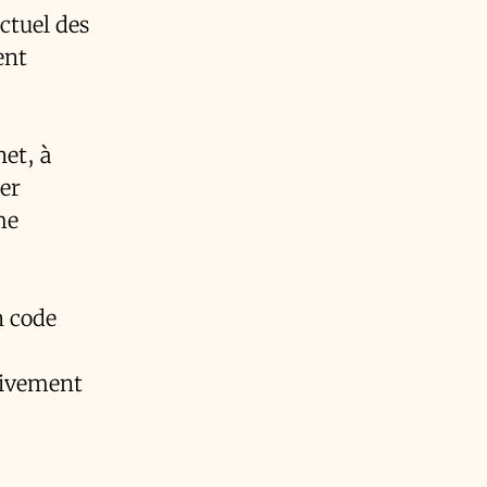
ctuel des
ent
net, à
er
me
n code
ativement