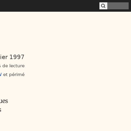
ier 1997
 de lecture
W
périmé
ues
s