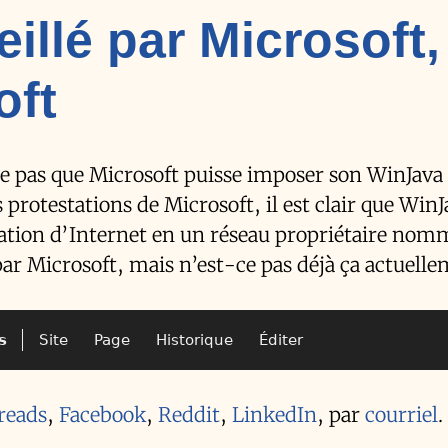
illé par Microsoft,
oft
se pas que Microsoft puisse imposer son WinJava 
 protestations de Microsoft, il est clair que WinJ
rmation d’Internet en un réseau propriétaire no
par Microsoft, mais n’est-ce pas déjà ça actuelle
s
Site
Page
Historique
Éditer
reads
,
Facebook
,
Reddit
,
LinkedIn
,
par
courriel
.