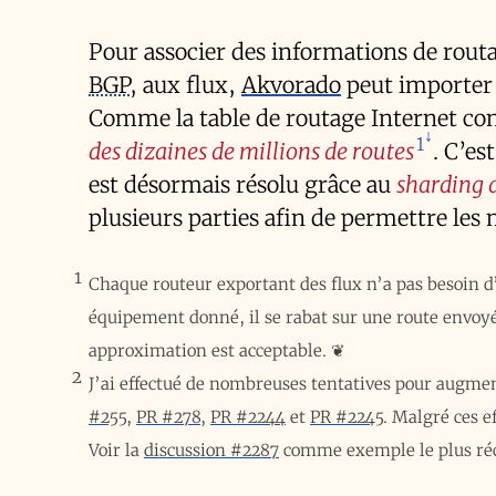
Pour associer des informations de rout
BGP
, aux flux,
Akvorado
peut importer 
Comme la table de routage Internet con
1
des dizaines de millions de routes
. C’es
est désormais résolu grâce au
sharding 
plusieurs parties afin de permettre les 
1
Chaque routeur exportant des flux n’a pas besoin d
équipement donné, il se rabat sur une route envoyée
approximation est acceptable.
❦
2
J’ai effectué de nombreuses tentatives pour augmen
#255
,
PR #278
,
PR #2244
et
PR #2245
. Malgré ces e
Voir la
discussion #2287
comme exemple le plus ré