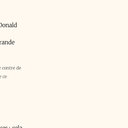
Donald
grande
 contre de
e ce
es : cela