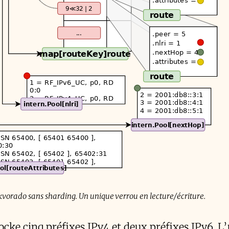
orado sans sharding. Un unique verrou en lecture/écriture.
ocke cinq préfixes IPv4 et deux préfixes IPv6. L