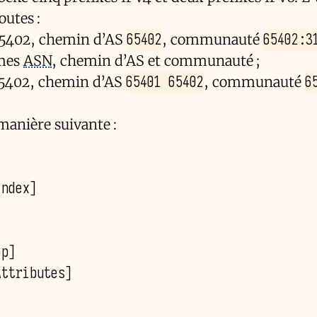
outes :
65402
65402:3
65402, chemin d’AS
, communauté
mes
ASN
, chemin d’AS et communauté ;
65401 65402
6
65402, chemin d’AS
, communauté
 manière suivante :
Index
]
op
]
Attributes
]