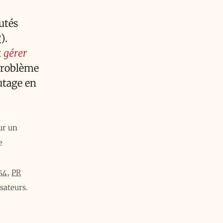
utés
P
).
t
gérer
 problème
utage en
ur un
e
54
,
PR
sateurs.