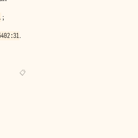
1
;
5402:31
.