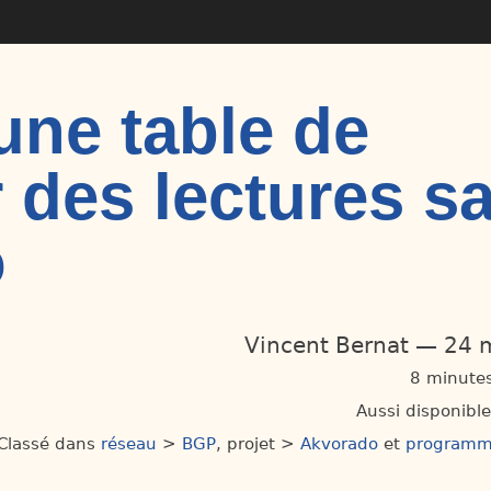
une table de
 des lectures s
o
Vincent Bernat
24 m
8 minutes
Aussi disponibl
Classé dans
réseau
>
BGP
projet >
Akvorado
programm