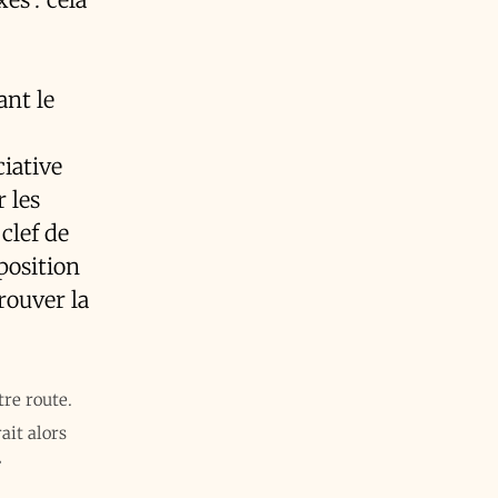
ant le
ciative
 les
clef de
position
rouver la
tre route.
rait alors
❦