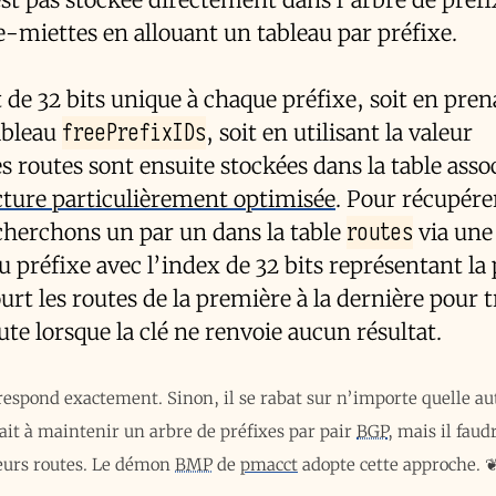
e-miettes en allouant un tableau par préfixe.
 de 32 bits unique à chaque préfixe, soit en pren
freePrefixIDs
tableau
, soit en utilisant la valeur
 routes sont ensuite stockées dans la table asso
cture particulièrement optimisée
. Pour récupérer
routes
 cherchons un par un dans la table
via une 
u préfixe avec l’index de 32 bits représentant la 
urt les routes de la première à la dernière pour t
route lorsque la clé ne renvoie aucun résultat.
respond exactement. Sinon, il se rabat sur n’importe quelle au
ait à maintenir un arbre de préfixes par pair
BGP
, mais il faud
leurs routes. Le démon
BMP
de
pmacct
adopte cette approche.