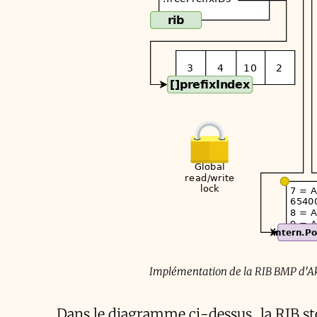
Implémentation de la RIB BMP d'Akv
Dans le diagramme ci-dessus, la
RIB
st