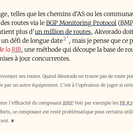
age, telles que les chemins d’AS ou les communa
des routes via le
BGP
Monitoring Protocol
(
BM
tient plus d’
un million de routes
, Akvorado doi
2
t un défi de longue date
, mais je pense que ce
de la
RIB
, une méthode qui découpe la base de ro
mises à jour concurrentes.
’envoyer ses routes. Quand Akvorado ne trouve pas de route po
 par un autre équipement. C’est à l’opérateur de juger si cett
ter l’efficacité du composant
BMP
. Voir par exemple les
PR #2
fforts, ce composant est resté problématique pour certains utili
cent.
❦