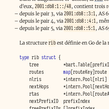
2001:db8:1::/48
d’eux,
, contient trois r
2001:db8::3:1
depuis le pair 3, via
, AS 
2001:db8::4:1
depuis le pair 4, via
, mê
2001:db8::5:1
depuis le pair 5, via
, AS 
rib
La structure
est définie en Go de la
type
rib
struct
{
tree
*
bart
.
Table
[
prefix
routes
map
[
routeKey
]
route
nlris
*
intern
.
Pool
[
nlri
]
nextHops
*
intern
.
Pool
[
nextH
rtas
*
intern
.
Pool
[
route
nextPrefixID
prefixIndex
freePrefixIDs
[]
prefixIndex