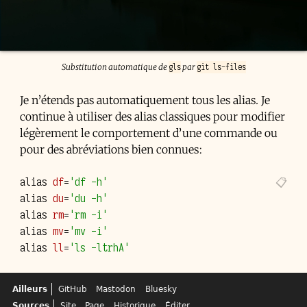
gls
git ls-files
Substitution automatique de
par
Je n’étends pas automatiquement tous les alias. Je
continue à utiliser des alias classiques pour modifier
légèrement le comportement d’une commande ou
pour des abréviations bien connues:
alias
df
=
'df -h'
alias
du
=
'du -h'
alias
rm
=
'rm -i'
alias
mv
=
'mv -i'
alias
ll
=
'ls -ltrhA'
Ailleurs
GitHub
Mastodon
Bluesky
Sources
Site
Page
Historique
Éditer