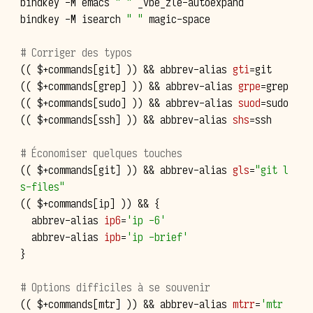
bindkey
-M
emacs
" "
_vbe_zle-autoexpand

bindkey
-M
isearch
" "
magic-space

# Corriger des typos
((
$+commands
[
git
]
))
&&
abbrev-alias
gti
=
((
$+commands
[
grep
]
))
&&
abbrev-alias
grpe
=
((
$+commands
[
sudo
]
))
&&
abbrev-alias
suod
=
((
$+commands
[
ssh
]
))
&&
abbrev-alias
shs
=
ssh

# Économiser quelques touches
((
$+commands
[
git
]
))
&&
abbrev-alias
gls
=
"git l
s-files"
((
$+commands
[
ip
]
))
&&
{
abbrev-alias
ip6
=
'ip -6'
abbrev-alias
ipb
=
'ip -brief'
}
# Options difficiles à se souvenir
((
$+commands
[
mtr
]
))
&&
abbrev-alias
mtrr
=
'mtr 