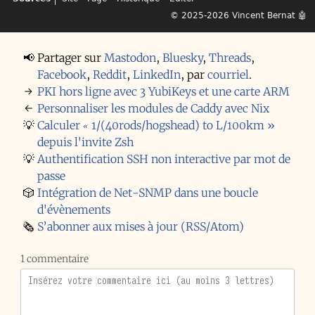
© 2025-2026
Vincent Bernat
🤖
📢
Partager sur
Mastodon
,
Bluesky
,
Threads
,
Facebook
,
Reddit
,
LinkedIn
,
par
courriel
.
→
PKI hors ligne avec 3 YubiKeys et une carte ARM
←
Personnaliser les modules de Caddy avec Nix
💡
Calculer « 1/(40rods/hogshead) to L/100km »
depuis l'invite Zsh
💡
Authentification SSH non interactive par mot de
passe
🎲
Intégration de Net-⁠SNMP dans une boucle
d'évènements
🗞️
S’abonner aux mises à jour (RSS/Atom)
1 commentaire