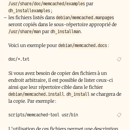
/usr/share/doc/memcached/examples
par
dh_installexamples
;
debian/memcached.manpages
les fichiers listés dans
seront copiés dans le sous-répertoire approprié de
/usr/share/man
dh_installman
par
.
debian/memcached.docs
Voici un exemple pour
:
Si vous avez besoin de copier des fichiers à un
endroit arbitraire, il est possible de lister ceux-ci
ainsi que leur répertoire cible dans le fichier
debian/memcached.install
dh_install
.
se chargera de
la copie. Par exemple :
L’utilisation de ces fichiers permet une description