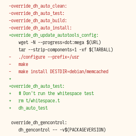
-override_dh_auto_clean:
-override_dh_auto_test:
-override_dh_auto_build:
-override_dh_auto_install:
+override_dh_update_autotools_config:
-   ./configure --prefix=/usr
-   make
-   make install DESTDIR=debian/memcached
+
+override_dh_auto_test:
+   # Don't run the whitespace test
+   rm t/whitespace.t
+   dh_auto_test