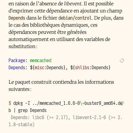
en raison de l’absence de
libevent
. Il est possible
d’exprimer cette dépendance en ajoutant un champ
Depends
debian/control
dans le fichier
. De plus, dans
le cas des bibliothèques dynamiques, ces
dépendances peuvent être générées
automatiquement en utilisant des variables de
substitution :
Package
:
memcached
Depends
:
$
{
misc
:
Depends
}
, 
$
{
shlibs
:
Depends
}
Le paquet construit contiendra les informations
suivantes :
$ 
dpkg
-I
../memcached_1.6.6-0
\~
buster0_amd64.de
b
|
grep
 Depends: libc6 (>= 2.17), libevent-2.1-6 (>= 2.
1.8-stable)