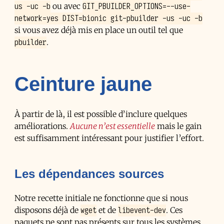
us -uc -b
GIT_PBUILDER_OPTIONS=--use-
ou avec
network=yes DIST=bionic git-pbuilder -us -uc -b
si vous avez déjà mis en place un outil tel que
pbuilder
.
Ceinture jaune
À partir de là, il est possible d’inclure quelques
améliorations.
Aucune n’est essentielle
mais le gain
est suffisamment intéressant pour justifier l’effort.
Les dépendances sources
Notre recette initiale ne fonctionne que si nous
wget
libevent-dev
disposons déjà de
et de
. Ces
paquets ne sont pas présents sur tous les systèmes.