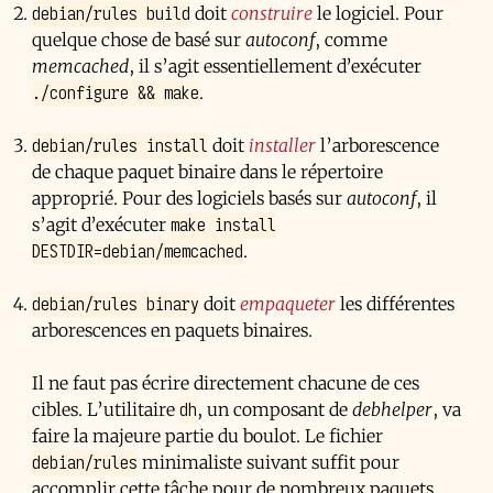
debian/rules build
doit
construire
le logiciel. Pour
quelque chose de basé sur
autoconf
, comme
memcached
, il s’agit essentiellement d’exécuter
./configure && make
.
debian/rules install
doit
installer
l’arborescence
de chaque paquet binaire dans le répertoire
approprié. Pour des logiciels basés sur
autoconf
, il
make install
s’agit d’exécuter
DESTDIR=debian/memcached
.
debian/rules binary
doit
empaqueter
les différentes
arborescences en paquets binaires.
Il ne faut pas écrire directement chacune de ces
dh
cibles. L’utilitaire
, un composant de
debhelper
, va
faire la majeure partie du boulot. Le fichier
debian/rules
minimaliste suivant suffit pour
accomplir cette tâche pour de nombreux paquets