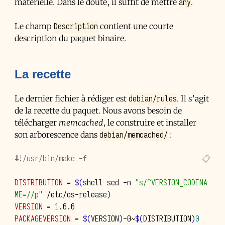
any
matérielle. Dans le doute, il suffit de mettre
.
Description
Le champ
contient une courte
description du paquet binaire.
La recette
debian/rules
Le dernier fichier à rédiger est
. Il s’agit
de la recette du paquet. Nous avons besoin de
télécharger
memcached
, le construire et installer
debian/memcached/
son arborescence dans
:
#!/usr/bin/make -f
DISTRIBUTION
=
$(
shell
sed
-n
"s/^VERSION_CODENA
ME=//p"
/etc/os-release
)
VERSION
=
1
PACKAGEVERSION
=
$(
VERSION
)
-0~
$(
DISTRIBUTION
)
0