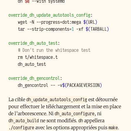
dh
$@
--with
systemd

override_dh_update_autotools_config
:
wget
-N
--progress
=
dot:mega
$(
URL
)
tar
--strip-components
=
1
-xf
$(
TARBALL
)
override_dh_auto_test
:
    # Don't run the whitespace test
rm
dh_auto_test

override_dh_gencontrol
:
dh_gencontrol
--
-v
$(
PACKAGEVERSION
)
dh_update_autotools_config
La cible
est détournée
pour effectuer le téléchargement et la mise en place
dh_auto_configure
de l’arborescence. Ni
, ni
dh_auto_build
dh
ne sont modifiés.
appellera
./configure
make
avec les options appropriées puis
.