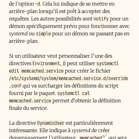
-d
de l’option
. Cela lui indique de se mettre en
arrière-plan lorsqu’il est prêt à accepter des
notify
requêtes. Les autres possibilités sont
pour un
démon spécifiquement prévu pour fonctionner avec
simple
systemd
ou
pour un démon ne passant pas en
arrière-plan.
Si un utilisateur veut personnaliser l’une des
Environment
systemctl
directives
, il peut utiliser
edit memcached.service
pour créer le fichier
/etc/systemd/system/memcached.service.d/override
.conf
qui va surcharger les définitions du script
systemctl cat
fourni par le paquet.
memcached.service
permet d’obtenir la définition
finale du service.
DynamicUser
La directive
est particulièrement
intéressante. Elle indique à
systemd
de créer
6
_memcached
dynamiquement l’utilisateur
qui sera