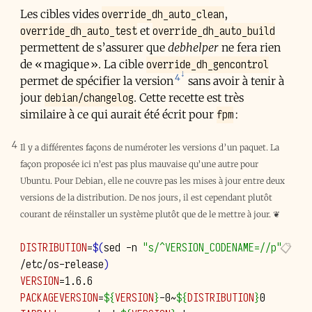
override_dh_auto_clean
Les cibles vides
,
override_dh_auto_test
override_dh_auto_build
et
permettent de s’assurer que
debhelper
ne fera rien
override_dh_gencontrol
de « magique ». La cible
4
permet de spécifier la version
sans avoir à tenir à
debian/changelog
jour
. Cette recette est très
fpm
similaire à ce qui aurait été écrit pour
:
4
Il y a différentes façons de numéroter les versions d’un paquet. La
façon proposée ici n’est pas plus mauvaise qu’une autre pour
Ubuntu. Pour Debian, elle ne couvre pas les mises à jour entre deux
versions de la distribution. De nos jours, il est cependant plutôt
courant de réinstaller un système plutôt que de le mettre à jour.
❦
DISTRIBUTION
=
$(
sed
-n
"s/^VERSION_CODENAME=//p"
/etc/os-release
)
VERSION
=
1
PACKAGEVERSION
=
${
VERSION
}
-0~
${
DISTRIBUTION
}
0