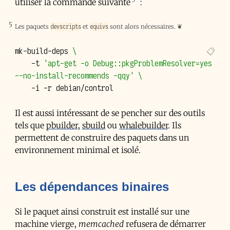
utiliser la commande suivante
:
5
devscripts
equivs
Les paquets
et
sont alors nécessaires.
❦
mk-build-deps
\
-t
'apt-get -o Debug::pkgProblemResolver=yes 
--no-install-recommends -qqy'
\
-i
-r
Il est aussi intéressant de se pencher sur des outils
tels que
pbuilder
,
sbuild
ou
whalebuilder
. Ils
permettent de construire des paquets dans un
environnement minimal et isolé.
Les dépendances binaires
Si le paquet ainsi construit est installé sur une
machine vierge,
memcached
refusera de démarrer