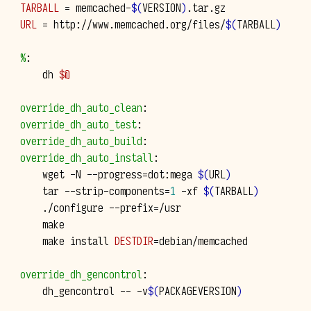
TARBALL
=
memcached-
$(
VERSION
)
URL
=
http://www.memcached.org/files/
$(
TARBALL
)
%
:
dh
$@
override_dh_auto_clean
:
override_dh_auto_test
:
override_dh_auto_build
:
override_dh_auto_install
:
wget
-N
--progress
=
dot:mega
$(
URL
)
tar
--strip-components
=
1
-xf
$(
TARBALL
)
./configure
--prefix
=
make
install
DESTDIR
=
debian/memcached

override_dh_gencontrol
:
dh_gencontrol
--
-v
$(
PACKAGEVERSION
)