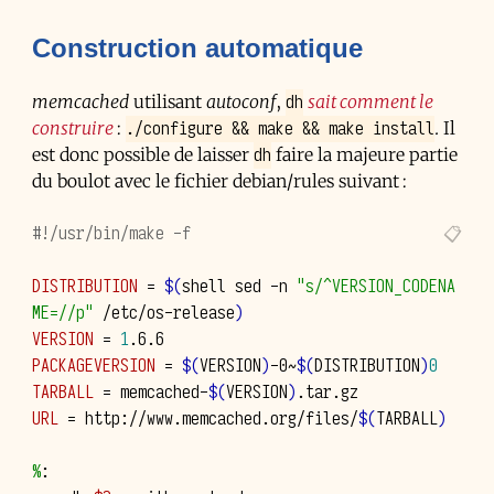
Construction automatique
dh
memcached
utilisant
autoconf
,
sait comment le
./configure && make && make install
construire
:
. Il
dh
est donc possible de laisser
faire la majeure partie
du boulot avec le fichier debian/rules suivant :
#!/usr/bin/make -f
DISTRIBUTION
=
$(
shell
sed
-n
"s/^VERSION_CODENA
ME=//p"
/etc/os-release
)
VERSION
=
1
PACKAGEVERSION
=
$(
VERSION
)
-0~
$(
DISTRIBUTION
)
0
TARBALL
=
memcached-
$(
VERSION
)
URL
=
http://www.memcached.org/files/
$(
TARBALL
)
%
: