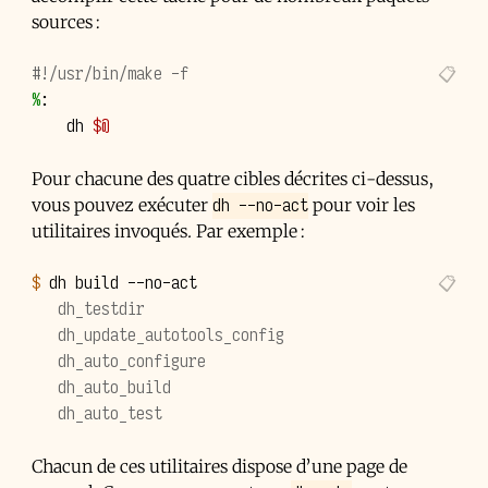
sources :
#!/usr/bin/make -f
%
:
dh
$@
Pour chacune des quatre cibles décrites ci-dessus,
dh --no-act
vous pouvez exécuter
pour voir les
utilitaires invoqués. Par exemple :
$ 
dh
build
   dh_testdir
   dh_update_autotools_config
   dh_auto_configure
   dh_auto_build
   dh_auto_test
Chacun de ces utilitaires dispose d’une page de