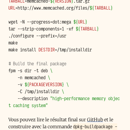
TARBALL
=
memcached-
${
VERSION
}
URL
=
http://www.memcached.org/files/
${
TARBALL
}
wget
-N
--progress
=
dot:mega
${
URL
}
tar
--strip-components
=
1
-xf
${
TARBALL
}
./configure
--prefix
=
/usr

make

make
install
DESTDIR
=
/tmp/installdir

# Build the final package
fpm
-s
dir
-t
deb
\
-n
memcached
\
-v
${
PACKAGEVERSION
}
\
-C
/tmp/installdir
\
--description
"high-performance memory objec
t caching system"
Vous pouvez lire le résultat final sur
GitHub
et le
dpkg-buildpackage -
construire avec la commande