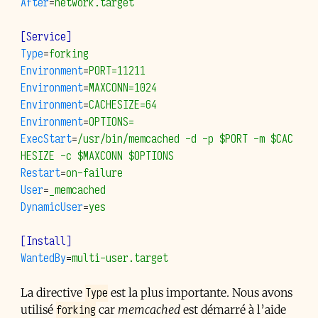
After
=
network.target
[Service]
Type
=
forking
Environment
=
PORT=11211
Environment
=
MAXCONN=1024
Environment
=
CACHESIZE=64
Environment
=
OPTIONS=
ExecStart
=
/usr/bin/memcached -d -p $PORT -m $CAC
HESIZE -c $MAXCONN $OPTIONS
Restart
=
on-failure
User
=
_memcached
DynamicUser
=
yes
[Install]
WantedBy
=
multi-user.target
Type
La directive
est la plus importante. Nous avons
forking
utilisé
car
memcached
est démarré à l’aide