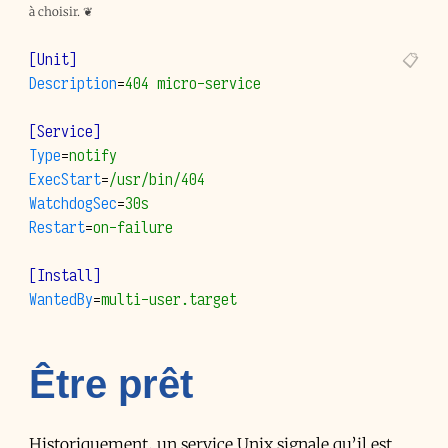
à choisir.
❦
[Unit]
Description
=
404 micro-service
[Service]
Type
=
notify
ExecStart
=
/usr/bin/404
WatchdogSec
=
30s
Restart
=
on-failure
[Install]
WantedBy
=
multi-user.target
Être prêt
Historiquement, un service Unix signale qu’il est