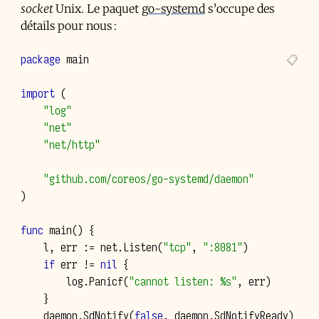
socket
Unix. Le paquet
go-systemd
s’occupe des
détails pour nous :
package
main
import
(
"log"
"net"
"net/http"
"github.com/coreos/go-systemd/daemon"
)
func
main
()
{
l
,
err
:=
net
.
Listen
(
"tcp"
,
":8081"
)
if
err
!=
nil
{
log
.
Panicf
(
"cannot listen: %s"
,
err
)
}
daemon
.
SdNotify
(
false
,
daemon
.
SdNotifyReady
)