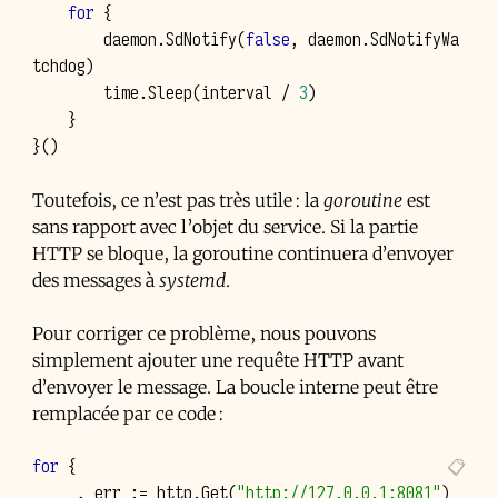
for
{
daemon
.
SdNotify
(
false
,
daemon
.
SdNotifyWa
tchdog
)
time
.
Sleep
(
interval
/
3
)
}
}()
Toutefois, ce n’est pas très utile : la
goroutine
est
sans rapport avec l’objet du service. Si la partie
HTTP se bloque, la goroutine continuera d’envoyer
des messages à
systemd
.
Pour corriger ce problème, nous pouvons
simplement ajouter une requête HTTP avant
d’envoyer le message. La boucle interne peut être
remplacée par ce code :
for
{
_
,
err
:=
http
.
Get
(
"http://127.0.0.1:8081"
)