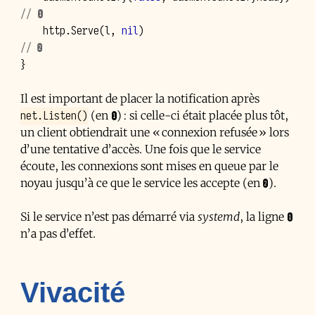
// ❶
http
.
Serve
(
l
,
nil
)
// ❷
}
Il est important de placer la notification après
net.Listen()
(en ❶) : si celle-ci était placée plus tôt,
un client obtiendrait une « connexion refusée » lors
d’une tentative d’accès. Une fois que le service
écoute, les connexions sont mises en queue par le
noyau jusqu’à ce que le service les accepte (en ❷).
Si le service n’est pas démarré via
systemd
, la ligne ❶
n’a pas d’effet.
Vivacité