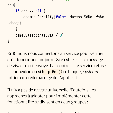
// ❸
if
err
==
nil
{
daemon
.
SdNotify
(
false
,
daemon
.
SdNotifyWa
tchdog
)
}
time
.
Sleep
(
interval
/
3
)
}
En ❸, nous nous connectons au service pour vérifier
qu’il fonctionne toujours. Si c’est le cas, le message
de vivacité est envoyé. Par contre, si le service refuse
http.Get()
la connexion ou si
se bloque,
systemd
initiera un redémarrage de l’applicatif.
Il n’y a pas de recette universelle. Toutefois, les
approches à adopter pour implémenter cette
fonctionnalité se divisent en deux groupes :