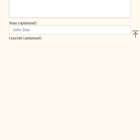
Nom (optionnel)
Courriel (optionnel)
Site web (optionnel)
seb176
•
Il y a 8 ans
Excellent article! Merci.
Je suis aussi impressionné par l'effort fait pour
ne parler qu'en français! J'ai mis du temps à
comprendre ce qu'était une "chaussette" ;-)
Répondre
Vincent Bernat
•
Il y a 8 ans