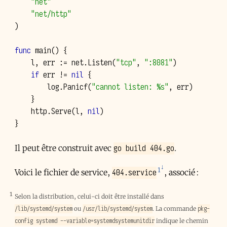
"net"
"net/http"
)
func
main
()
{
l
,
err
:=
net
.
Listen
(
"tcp"
,
":8081"
)
if
err
!=
nil
{
log
.
Panicf
(
"cannot listen: %s"
,
err
)
}
http
.
Serve
(
l
,
nil
)
}
go build 404.go
Il peut être construit avec
.
1
404.service
Voici le fichier de service,
, associé :
1
Selon la distribution, celui-ci doit être installé dans
/lib/systemd/system
/usr/lib/systemd/system
pkg-
ou
. La commande
config systemd --variable=systemdsystemunitdir
indique le chemin