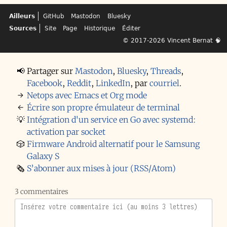
Ailleurs
GitHub
Mastodon
Bluesky
Sources
Site
Page
Historique
Éditer
© 2017-2026
Vincent Bernat
🧠
📢
Partager sur
Mastodon
,
Bluesky
,
Threads
,
Facebook
,
Reddit
,
LinkedIn
,
par
courriel
.
→
Netops avec Emacs et Org mode
←
Écrire son propre émulateur de terminal
💡
Intégration d'un service en Go avec systemd:
activation par socket
🎲
Firmware Android alternatif pour le Samsung
Galaxy S
🗞️
S’abonner aux mises à jour (RSS/Atom)
3 commentaires