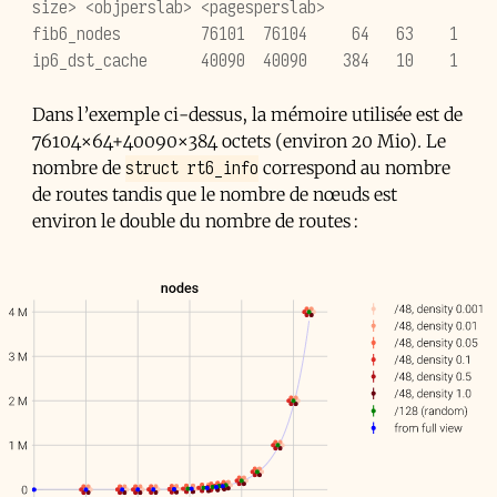
size> <objperslab> <pagesperslab>
fib6_nodes         76101  76104     64   63    1
ip6_dst_cache      40090  40090    384   10    1
Dans l’exemple ci-dessus, la mémoire utilisée est de
76104×64+40090×384 octets (environ 20 Mio). Le
struct rt6_info
nombre de
correspond au nombre
de routes tandis que le nombre de nœuds est
environ le double du nombre de routes :