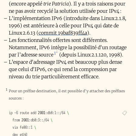
(encore appelé
trie Patricia
). Il y a trois raisons pour
ne pas avoir recyclé la solution utilisée pour IPv4 :
L’implémentation IPv6 (introduite dans Linux 2.1.8,
1996) est antérieure à celle pour IPv4 qui date de
Linux 2.6.13 (
commit 19baf839ff4a
).
Les fonctionnalités offertes sont différentes.
Notamment, IPv6 intègre la possibilité d’un routage
1
par l’adresse source
(depuis Linux 2.1.120, 1998).
L’espace d’adressage IPv4 est beaucoup plus dense
que celui d’IPv6, ce qui rend la compression par
niveau du trie particulièrement efficace.
1
Pour un préfixe destination, il est possible d’y attacher des préfixes
sources :
ip
-6
route
add
2001
:db8:1::/64
\
from
2001
:db8:3::/64
\
via
fe80::1
\
dev