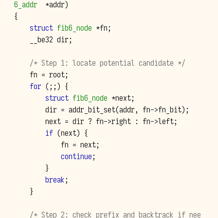
6_addr
*
addr
)
{
struct
fib6_node
*
fn
;
__be32
dir
;
/* Step 1: locate potential candidate */
fn
=
root
;
for
(;;)
{
struct
fib6_node
*
next
;
dir
=
addr_bit_set
(
addr
,
fn
->
fn_bit
);
next
=
dir
?
fn
->
right
:
fn
->
left
;
if
(
next
)
{
fn
=
next
;
continue
;
}
break
;
}
/* Step 2: check prefix and backtrack if nee