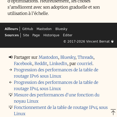
d’optimisations. Heureusement, les choses
s’améliorent avec son adoption graduelle et son
utilisation à l’échelle.
Ailleurs
GitHub
Mastodon
Bluesky
Sources
Site
Page
Historique
Éditer
© 2017-2026
Vincent Bernat
🧠
📢
Partager sur
Mastodon
,
Bluesky
,
Threads
,
Facebook
,
Reddit
,
LinkedIn
,
par
courriel
.
→
Progression des performances de la table de
routage IPv6 sous Linux
←
Progression des performances de la table de
routage IPv4 sous Linux
💡
Mesure des performances d'une fonction du
noyau Linux
💡
Fonctionnement de la table de routage IPv4 sous
Linux