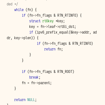
ded */
while
(
fn
)
{
if
(
fn
->
fn_flags
&
RTN_RTINFO
)
{
struct
rt6key
*
key
;
key
=
fn
->
leaf
->
rt6i_dst
;
if
(
ipv6_prefix_equal
(
&
key
->
addr
,
ad
dr
,
key
->
plen
))
{
if
(
fn
->
fn_flags
&
RTN_RTINFO
)
return
fn
;
}
}
if
(
fn
->
fn_flags
&
RTN_ROOT
)
break
;
fn
=
fn
->
parent
;
}
return
NULL
;