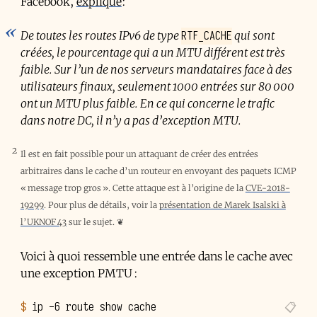
Facebook,
explique
:
RTF_CACHE
De toutes les routes IPv6 de type
qui sont
créées, le pourcentage qui a un
MTU
différent est très
faible. Sur l’un de nos serveurs mandataires face à des
utilisateurs finaux, seulement 1000 entrées sur 80 000
ont un
MTU
plus faible. En ce qui concerne le trafic
dans notre DC, il n’y a pas d’exception
MTU
.
2
Il est en fait possible pour un attaquant de créer des entrées
arbitraires dans le cache d’un routeur en envoyant des paquets ICMP
« message trop gros ». Cette attaque est à l’origine de la
CVE-2018-
19299
. Pour plus de détails, voir la
présentation de Marek Isalski à
l’UKNOF 43
sur le sujet.
❦
Voici à quoi ressemble une entrée dans le cache avec
une exception
PMTU
:
$ 
ip
-6
route
show