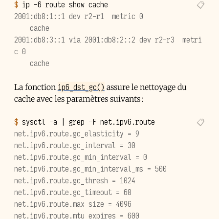
$ 
ip
-6
route
show
2001:db8:1::1 dev r2-r1  metric 0
    cache
2001:db8:3::1 via 2001:db8:2::2 dev r2-r3  metri
c 0
    cache
ip6_dst_gc()
La fonction
assure le nettoyage du
cache avec les paramètres suivants :
$ 
sysctl
-a
|
grep
-F
net.ipv6.route.gc_elasticity = 9
net.ipv6.route.gc_interval = 30
net.ipv6.route.gc_min_interval = 0
net.ipv6.route.gc_min_interval_ms = 500
net.ipv6.route.gc_thresh = 1024
net.ipv6.route.gc_timeout = 60
net.ipv6.route.max_size = 4096
net.ipv6.route.mtu_expires = 600