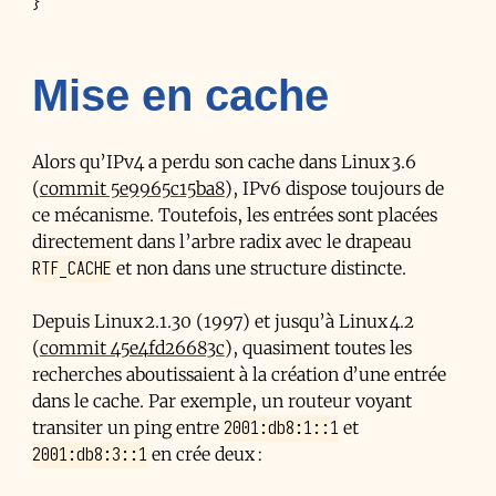
}
Mise en cache
Alors qu’IPv4 a perdu son cache dans Linux 3.6
(
commit 5e9965c15ba8
), IPv6 dispose toujours de
ce mécanisme. Toutefois, les entrées sont placées
directement dans l’arbre radix avec le drapeau
RTF_CACHE
et non dans une structure distincte.
Depuis Linux 2.1.30 (1997) et jusqu’à Linux 4.2
(
commit 45e4fd26683c
), quasiment toutes les
recherches aboutissaient à la création d’une entrée
dans le cache. Par exemple, un routeur voyant
2001:db8:1::1
transiter un ping entre
et
2001:db8:3::1
en crée deux :