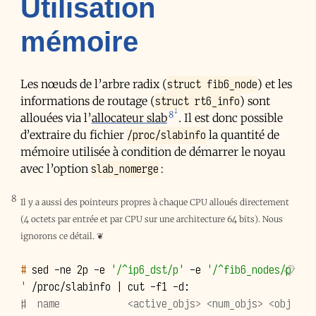
Utilisation
mémoire
struct fib6_node
Les nœuds de l’arbre radix (
) et les
struct rt6_info
informations de routage (
) sont
8
allouées via l’
allocateur slab
. Il est donc possible
/proc/slabinfo
d’extraire du fichier
la quantité de
mémoire utilisée à condition de démarrer le noyau
slab_nomerge
avec l’option
:
8
Il y a aussi des pointeurs propres à chaque CPU alloués directement
(4 octets par entrée et par CPU sur une architecture 64 bits). Nous
ignorons ce détail.
❦
# 
sed
-ne
2p
-e
'/^ip6_dst/p'
-e
'/^fib6_nodes/p
'
/proc/slabinfo
|
cut
-f1
♯  name            <active_objs> <num_objs> <obj