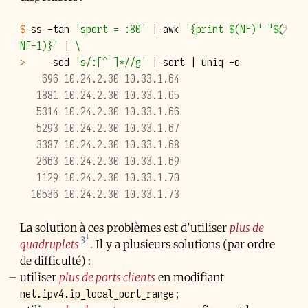
$ 
ss
-tan
'sport = :80'
|
awk
'{print $(NF)" "$(
NF-1)}'
|
\
> 
sed
's/:[^ ]*//g'
|
sort
|
uniq
    696 10.24.2.30 10.33.1.64
   1881 10.24.2.30 10.33.1.65
   5314 10.24.2.30 10.33.1.66
   5293 10.24.2.30 10.33.1.67
   3387 10.24.2.30 10.33.1.68
   2663 10.24.2.30 10.33.1.69
   1129 10.24.2.30 10.33.1.70
  10536 10.24.2.30 10.33.1.73
La solution à ces problèmes est d’utiliser
plus de
3
quadruplets
. Il y a plusieurs solutions (par ordre
de difficulté) :
utiliser
plus de ports clients
en modifiant
net.ipv4.ip_local_port_range
;