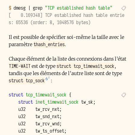
$ 
dmesg
|
grep
"TCP established hash table"
[    0.169348] TCP established hash table entrie
s: 65536 (order: 8, 1048576 bytes)
Il est possible de spécifier soi-même la taille avec le
thash_entries
paramètre
.
Chaque élément de la liste des connexions dans l’état
TIME-WAIT
struct tcp_timewait_sock
est de type
,
tandis que les éléments de l’autre liste sont de type
6
struct tcp_sock
:
struct
tcp_timewait_sock
{
struct
inet_timewait_sock
tw_sk
;
u32
tw_rcv_nxt
;
u32
tw_snd_nxt
;
u32
tw_rcv_wnd
;
u32
tw_ts_offset
;