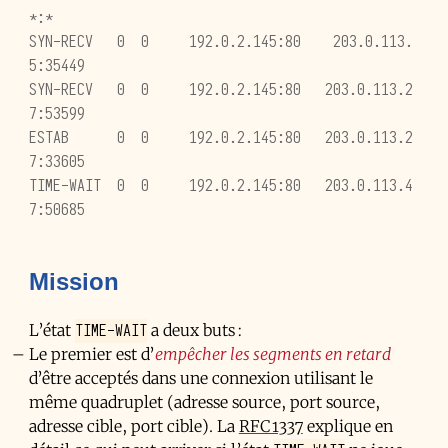
*:*
SYN-RECV   0  0     192.0.2.145:80    203.0.113.
5:35449
SYN-RECV   0  0     192.0.2.145:80   203.0.113.2
7:53599
ESTAB      0  0     192.0.2.145:80   203.0.113.2
7:33605
TIME-WAIT  0  0     192.0.2.145:80   203.0.113.4
7:50685
Mission
TIME-WAIT
L’état
a deux buts :
Le premier est d’
empêcher les segments en retard
d’être acceptés dans une connexion utilisant le
même quadruplet (adresse source, port source,
adresse cible, port cible). La
RFC 1337
explique en