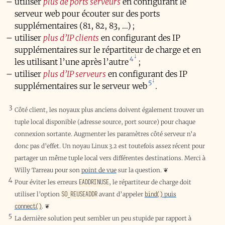
utiliser
plus de ports serveurs
en configurant le
serveur web pour écouter sur des ports
supplémentaires (81, 82, 83, …) ;
utiliser
plus d’IP clients
en configurant des IP
supplémentaires sur le répartiteur de charge et en
4
les utilisant l’une après l’autre
;
utiliser
plus d’IP serveurs
en configurant des IP
5
supplémentaires sur le serveur web
.
3
Côté client, les noyaux plus anciens doivent également trouver un
tuple local disponible (adresse source, port source) pour chaque
connexion sortante. Augmenter les paramètres côté serveur n’a
donc pas d’effet. Un noyau Linux 3.2 est toutefois assez récent pour
partager un même tuple local vers différentes destinations. Merci à
Willy Tarreau pour son
point de vue
sur la question.
❦
4
EADDRINUSE
Pour éviter les erreurs
, le répartiteur de charge doit
SO_REUSEADDR
bind()
utiliser l’option
avant d’appeler
puis
connect()
.
❦
5
La dernière solution peut sembler un peu stupide par rapport à