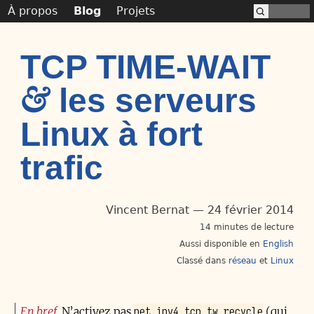
À propos
Blog
Projets
TCP TIME-WAIT
& les serveurs
Linux à fort
trafic
Vincent Bernat
24 février 2014
14 minutes de lecture
Aussi disponible en
English
Classé dans
réseau
Linux
net.ipv4.tcp_tw_recycle
En bref
N’activez pas
(qui