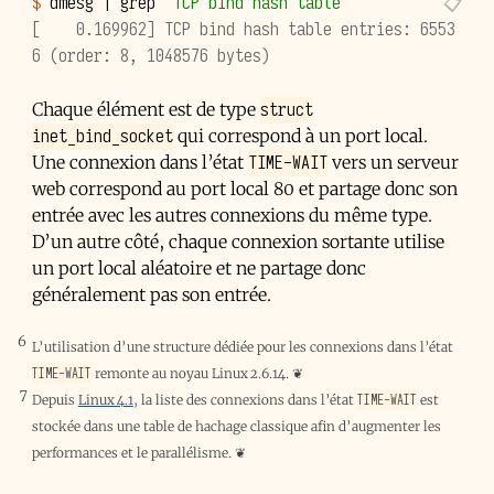
$ 
dmesg
|
grep
"TCP bind hash table"
[    0.169962] TCP bind hash table entries: 6553
6 (order: 8, 1048576 bytes)
struct
Chaque élément est de type
inet_bind_socket
qui correspond à un port local.
TIME-WAIT
Une connexion dans l’état
vers un serveur
web correspond au port local 80 et partage donc son
entrée avec les autres connexions du même type.
D’un autre côté, chaque connexion sortante utilise
un port local aléatoire et ne partage donc
généralement pas son entrée.
6
L’utilisation d’une structure dédiée pour les connexions dans l’état
TIME-WAIT
remonte au noyau Linux 2.6.14.
❦
7
TIME-WAIT
Depuis
Linux 4.1
, la liste des connexions dans l’état
est
stockée dans une table de hachage classique afin d’augmenter les
performances et le parallélisme.
❦