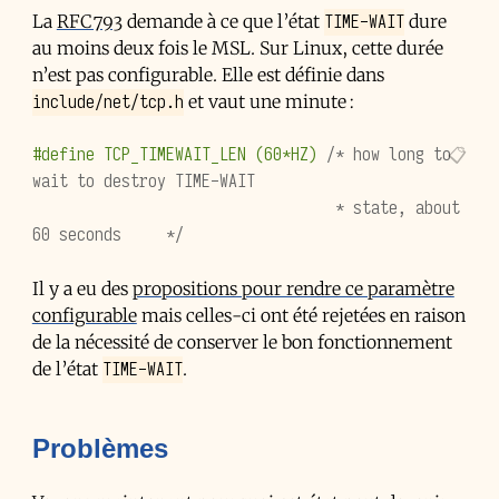
TIME-WAIT
La
RFC 793
demande à ce que l’état
dure
au moins deux fois le
MSL
. Sur Linux, cette durée
n’est pas configurable. Elle est définie dans
include/net/tcp.h
et vaut une minute :
#define TCP_TIMEWAIT_LEN (60*HZ) 
/* how long to 
wait to destroy TIME-WAIT
                                  * state, about 
60 seconds     */
Il y a eu des
propositions pour rendre ce paramètre
configurable
mais celles-ci ont été rejetées en raison
de la nécessité de conserver le bon fonctionnement
TIME-WAIT
de l’état
.
Problèmes