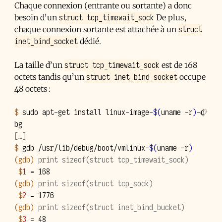
Chaque connexion (entrante ou sortante) a donc
struct tcp_timewait_sock
besoin d’un
De plus,
struct
chaque connexion sortante est attachée à un
inet_bind_socket
dédié.
struct tcp_timewait_sock
La taille d’un
est de 168
struct inet_bind_socket
octets tandis qu’un
occupe
48 octets :
$ 
sudo
apt-get
install
linux-image-
$(
uname
-r
)
-d
[…]
$ 
gdb
/usr/lib/debug/boot/vmlinux-
$(
uname
-r
)
(gdb)
print sizeof(struct tcp_timewait_sock)
 $
1
=
168
(gdb)
print sizeof(struct tcp_sock)
 $
2
=
1776
(gdb)
print sizeof(struct inet_bind_bucket)
 $
3
=
48