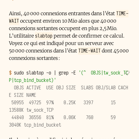
TIME-
Ainsi, 40 000 connexions entrantes dans l’état
WAIT
occupent environ 10 Mio alors que 40 000
connexions sortantes occupent en plus 2,5 Mio.
slabtop
L’utilitaire
permet de confirmer ce calcul.
Voyez ce qui est indiqué pour un serveur avec
TIME-WAIT
50 000 connexions dans l’état
dont 45 000
connexions sortantes :
$ 
sudo
slabtop
-o
|
grep
-E
'(^  OBJS|tw_sock_TC
P|tcp_bind_bucket)'
  OBJS ACTIVE  USE OBJ SIZE  SLABS OBJ/SLAB CACH
E SIZE NAME
 50955  49725  97%    0.25K   3397       15     
13588K tw_sock_TCP
 44840  36556  81%    0.06K    760       59      
3040K tcp_bind_bucket