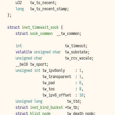
u32
tw_ts_recent
;
long
tw_ts_recent_stamp
;
};
struct
inet_timewait_sock
{
struct
sock_common
__tw_common
;
int
tw_timeout
;
volatile
unsigned
char
tw_substate
;
unsigned
char
tw_rcv_wscale
;
__be16
tw_sport
;
unsigned
int
tw_ipv6only
:
1
,
tw_transparent
:
1
,
tw_pad
:
6
,
tw_tos
:
8
,
tw_ipv6_offset
:
16
;
unsigned
long
tw_ttd
;
struct
inet_bind_bucket
*
tw_tb
;
struct
hlist_node
tw_death_node
;