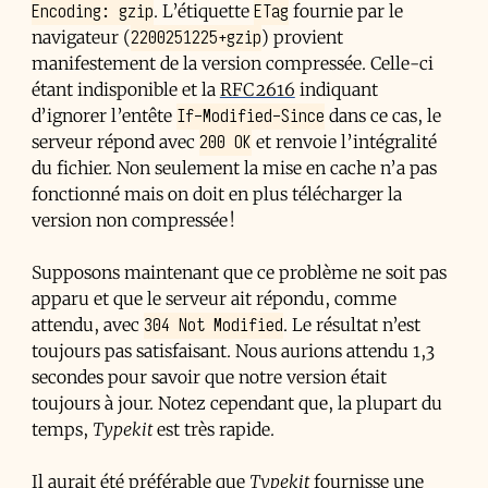
Encoding: gzip
ETag
. L’étiquette
fournie par le
2200251225+gzip
navigateur (
) provient
manifestement de la version compressée. Celle-ci
étant indisponible et la
RFC 2616
indiquant
If-Modified-Since
d’ignorer l’entête
dans ce cas, le
200 OK
serveur répond avec
et renvoie l’intégralité
du fichier. Non seulement la mise en cache n’a pas
fonctionné mais on doit en plus télécharger la
version non compressée !
Supposons maintenant que ce problème ne soit pas
apparu et que le serveur ait répondu, comme
304 Not Modified
attendu, avec
. Le résultat n’est
toujours pas satisfaisant. Nous aurions attendu 1,3
secondes pour savoir que notre version était
toujours à jour. Notez cependant que, la plupart du
temps,
Typekit
est très rapide.
Il aurait été préférable que
Typekit
fournisse une