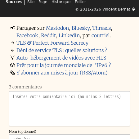
Sources
Site
Page
Historique
Éditer
© 2011-2026
Vincent Bernat
🧠
📢
Partager sur
Mastodon
,
Bluesky
,
Threads
,
Facebook
,
Reddit
,
LinkedIn
,
par
courriel
.
→
TLS & Perfect Forward Secrecy
←
Déni de service TLS : quelles solutions ?
💡
Auto-hébergement de vidéos avec HLS
🎲
Prêt pour la journée mondiale de l'IPv6 ?
🗞️
S’abonner aux mises à jour (RSS/Atom)
3 commentaires
Nom (optionnel)