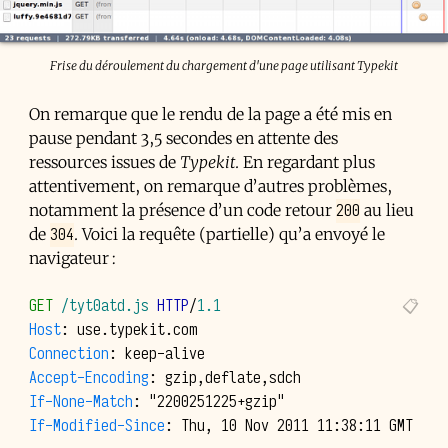
Frise du déroulement du chargement d'une page utilisant Typekit
On remarque que le rendu de la page a été mis en
pause pendant 3,5 secondes en attente des
ressources issues de
Typekit
. En regardant plus
attentivement, on remarque d’autres problèmes,
200
notamment la présence d’un code retour
au lieu
304
de
. Voici la requête (partielle) qu’a envoyé le
navigateur :
GET
/tyt0atd.js
HTTP
/
1.1
Host
:
use.typekit.com
Connection
:
keep-alive
Accept-Encoding
:
gzip,deflate,sdch
If-None-Match
:
"2200251225+gzip"
If-Modified-Since
:
Thu, 10 Nov 2011 11:38:11 GMT