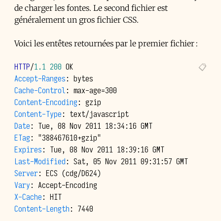
de charger les fontes. Le second fichier est
généralement un gros fichier
CSS
.
Voici les entêtes retournées par le premier fichier :
HTTP
/
1.1
200
OK
Accept-Ranges
:
bytes
Cache-Control
:
max-age=300
Content-Encoding
:
gzip
Content-Type
:
text/javascript
Date
:
Tue, 08 Nov 2011 18:34:16 GMT
ETag
:
"388467610+gzip"
Expires
:
Tue, 08 Nov 2011 18:39:16 GMT
Last-Modified
:
Sat, 05 Nov 2011 09:31:57 GMT
Server
:
ECS (cdg/D624)
Vary
:
Accept-Encoding
X-Cache
:
HIT
Content-Length
:
7440