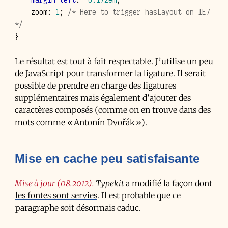
margin-left
:
-0.172
em
;
zoom
:
1
;
/* Here to trigger hasLayout on IE7 
*/
}
Le résultat est tout à fait respectable. J’utilise
un peu
de JavaScript
pour transformer la ligature. Il serait
possible de prendre en charge des ligatures
supplémentaires mais également d’ajouter des
caractères composés (comme on en trouve dans des
mots comme « Antonín Dvořák »).
Mise en cache peu satisfaisante
Mise à jour (08.2012)
Typekit
a
modifié la façon dont
les fontes sont servies
. Il est probable que ce
paragraphe soit désormais caduc.