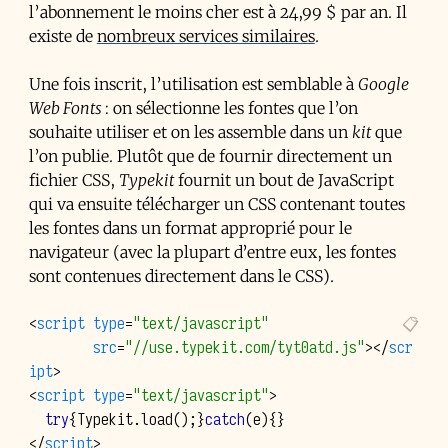
l’abonnement le moins cher est à 24,99 $ par an. Il
existe de
nombreux services similaires
.
Une fois inscrit, l’utilisation est semblable à
Google
Web Fonts
: on sélectionne les fontes que l’on
souhaite utiliser et on les assemble dans un
kit
que
l’on publie. Plutôt que de fournir directement un
fichier
CSS
,
Typekit
fournit un bout de JavaScript
qui va ensuite télécharger un
CSS
contenant toutes
les fontes dans un format approprié pour le
navigateur (avec la plupart d’entre eux, les fontes
sont contenues directement dans le
CSS
).
<
script
type
=
"text/javascript"
src
=
"//use.typekit.com/tyt0atd.js"
></
scr
ipt
>
<
script
type
=
"text/javascript"
>
try
{
Typekit
.
load
();}
catch
(
e
){}
</
script
>