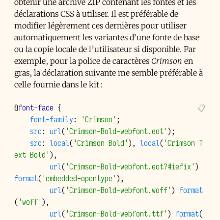
obtenir une archive ZIP contenant les fontes et les
déclarations
CSS
à utiliser. Il est préférable de
modifier légèrement ces dernières pour utiliser
automatiquement les variantes d’une fonte de base
ou la copie locale de l’utilisateur si disponible. Par
exemple, pour la police de caractères
Crimson
en
gras, la déclaration suivante me semble préférable à
celle fournie dans le kit :
@
font-face
{
font-family
:
'Crimson'
;
src
:
url
(
'Crimson-Bold-webfont.eot'
);
src
:
local
(
'Crimson Bold'
),
local
(
'Crimson T
ext Bold'
),
url
(
'Crimson-Bold-webfont.eot?#iefix'
)
format
(
'embedded-opentype'
),
url
(
'Crimson-Bold-webfont.woff'
)
format
(
'woff'
),
url
(
'Crimson-Bold-webfont.ttf'
)
format
(