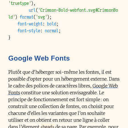
'truetype'
),
url
(
'Crimson-Bold-webfont.svg#CrimsonBo
ld'
)
format
(
'svg'
);
font-weight
:
bold
;
font-style
:
normal
;
}
Google Web Fonts
Plutôt que d’héberger soi-même les fontes, il est
possible d’opter pour un hébergement externe. Dans
le cadre des polices de caractères libres,
Google Web
Fonts
constitue une solution envisageable. Le
principe de fonctionnement est fort simple : on
construit une collection de fontes, on choisit pour
chacune d’elles les variantes que l’on souhaite
utiliser et on obtient en retour une ligne à coller
<head>
dans l’élement
de sa page. Par exemple, pour