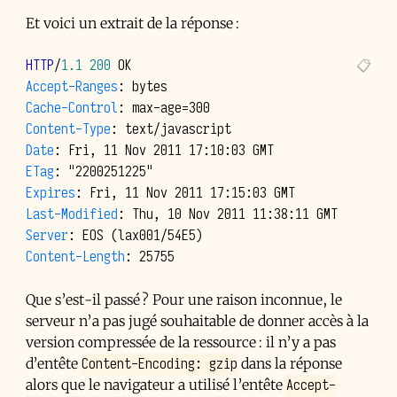
Et voici un extrait de la réponse :
HTTP
/
1.1
200
OK
Accept-Ranges
:
bytes
Cache-Control
:
max-age=300
Content-Type
:
text/javascript
Date
:
Fri, 11 Nov 2011 17:10:03 GMT
ETag
:
"2200251225"
Expires
:
Fri, 11 Nov 2011 17:15:03 GMT
Last-Modified
:
Thu, 10 Nov 2011 11:38:11 GMT
Server
:
EOS (lax001/54E5)
Content-Length
:
25755
Que s’est-il passé ? Pour une raison inconnue, le
serveur n’a pas jugé souhaitable de donner accès à la
version compressée de la ressource : il n’y a pas
Content-Encoding: gzip
d’entête
dans la réponse
Accept-
alors que le navigateur a utilisé l’entête