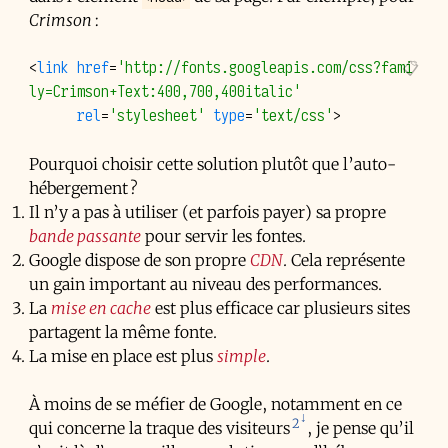
Crimson
:
<
link
href
=
'http://fonts.googleapis.com/css?fami
ly=Crimson+Text:400,700,400italic'
rel
=
'stylesheet'
type
=
'text/css'
>
Pourquoi choisir cette solution plutôt que l’auto-
hébergement ?
Il n’y a pas à utiliser (et parfois payer) sa propre
bande passante
pour servir les fontes.
Google dispose de son propre
CDN
. Cela représente
un gain important au niveau des performances.
La
mise en cache
est plus efficace car plusieurs sites
partagent la même fonte.
La mise en place est plus
simple
.
À moins de se méfier de Google, notamment en ce
2
qui concerne la traque des visiteurs
, je pense qu’il