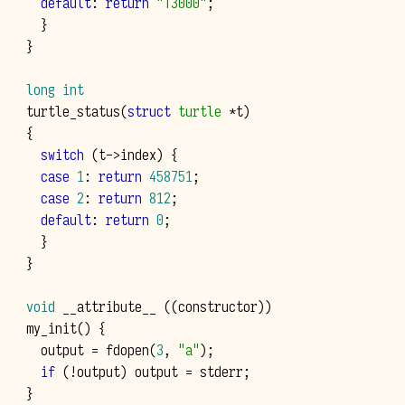
default
:
return
"T3000"
;
}
}
long
int
turtle_status
(
struct
turtle
*
t
)
{
switch
(
t
->
index
)
{
case
1
:
return
458751
;
case
2
:
return
812
;
default
:
return
0
;
}
}
void
__attribute__
((
constructor
))
my_init
()
{
output
=
fdopen
(
3
,
"a"
);
if
(
!
output
)
output
=
stderr
;
}