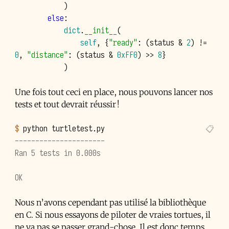
)
else
:
dict
.
__init__
(
self
,
{
"ready"
:
(
status
&
2
)
!=
0
,
"distance"
:
(
status
&
0xFF0
)
>>
8
}
)
Une fois tout ceci en place, nous pouvons lancer nos
tests et tout devrait réussir !
$ 
python
----------------------
Ran 5 tests in 0.000s
OK
Nous n’avons cependant pas utilisé la bibliothèque
en C. Si nous essayons de piloter de vraies tortues, il
ne va pas se passer grand-chose. Il est donc temps