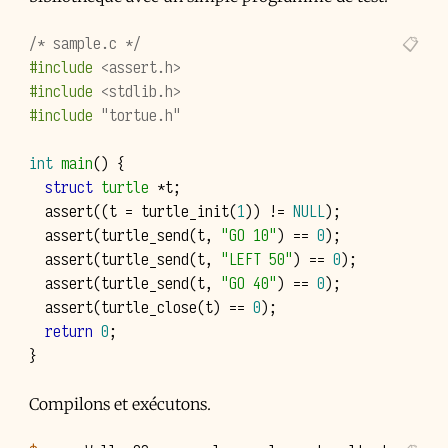
/* sample.c */
#include
<assert.h>
#include
<stdlib.h>
#include
"tortue.h"
int
main
()
{
struct
turtle
*
t
;
assert
((
t
=
turtle_init
(
1
))
!=
NULL
);
assert
(
turtle_send
(
t
,
"GO 10"
)
==
0
);
assert
(
turtle_send
(
t
,
"LEFT 50"
)
==
0
);
assert
(
turtle_send
(
t
,
"GO 40"
)
==
0
);
assert
(
turtle_close
(
t
)
==
0
);
return
0
;
}
Compilons et exécutons.