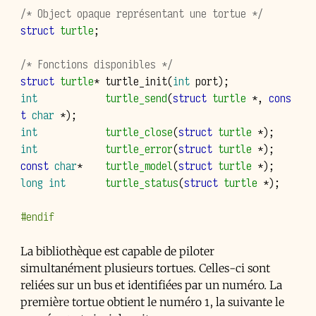
/* Object opaque représentant une tortue */
struct
turtle
;
/* Fonctions disponibles */
struct
turtle
*
turtle_init
(
int
port
);
int
turtle_send
(
struct
turtle
*
,
cons
t
char
*
);
int
turtle_close
(
struct
turtle
*
);
int
turtle_error
(
struct
turtle
*
);
const
char
*
turtle_model
(
struct
turtle
*
);
long
int
turtle_status
(
struct
turtle
*
);
#endif
La bibliothèque est capable de piloter
simultanément plusieurs tortues. Celles-ci sont
reliées sur un bus et identifiées par un numéro. La
première tortue obtient le numéro 1, la suivante le