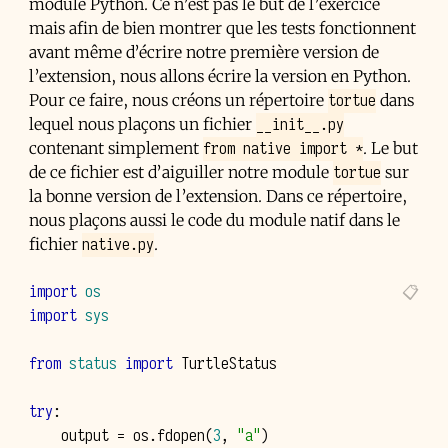
module Python. Ce n’est pas le but de l’exercice
mais afin de bien montrer que les tests fonctionnent
avant même d’écrire notre première version de
l’extension, nous allons écrire la version en Python.
tortue
Pour ce faire, nous créons un répertoire
dans
__init__.py
lequel nous plaçons un fichier
from native import *
contenant simplement
. Le but
tortue
de ce fichier est d’aiguiller notre module
sur
la bonne version de l’extension. Dans ce répertoire,
nous plaçons aussi le code du module natif dans le
native.py
fichier
.
import
os
import
sys
from
status
import
TurtleStatus
try
:
output
=
os
.
fdopen
(
3
,
"a"
)