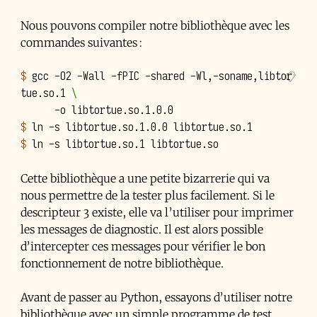
Nous pouvons compiler notre bibliothèque avec les
commandes suivantes :
$ 
gcc
-O2
-Wall
-fPIC
-shared
-Wl,-soname,libtor
tue.so.1
\
-o
$ 
ln
-s
libtortue.so.1.0.0
$ 
ln
-s
libtortue.so.1
Cette bibliothèque a une petite bizarrerie qui va
nous permettre de la tester plus facilement. Si le
descripteur 3 existe, elle va l’utiliser pour imprimer
les messages de diagnostic. Il est alors possible
d’intercepter ces messages pour vérifier le bon
fonctionnement de notre bibliothèque.
Avant de passer au Python, essayons d’utiliser notre
bibliothèque avec un simple programme de test.