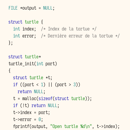
FILE
*
output
=
NULL
;
struct
turtle
{
int
index
;
/* Index de la tortue */
int
error
;
/* Dernière erreur de la tortue */
};
struct
turtle
*
turtle_init
(
int
port
)
{
struct
turtle
*
t
;
if
((
port
<
1
)
||
(
port
>
3
))
return
NULL
;
t
=
malloc
(
sizeof
(
struct
turtle
));
if
(
!
t
)
return
NULL
;
t
->
index
=
port
;
t
->
error
=
0
;
fprintf
(
output
,
"Open turtle %d
\n
"
,
t
->
index
);