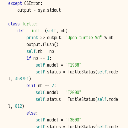
except
OSError
:
output
=
sys
.
stdout
class
Turtle
:
def
__init__
(
self
,
nb
):
print
>>
output
,
"Open turtle 
%d
"
%
nb
output
.
flush
()
self
.
nb
=
nb
if
nb
==
1
:
self
.
model
=
"T1988"
self
.
status
=
TurtleStatus
(
self
.
mode
l
,
458751
)
elif
nb
==
2
:
self
.
model
=
"T2000"
self
.
status
=
TurtleStatus
(
self
.
mode
l
,
812
)
else
:
self
.
model
=
"T3000"
self
.
status
=
TurtleStatus
(
self
.
mode