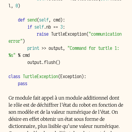
l
,
0
)
def
send
(
self
,
cmd
):
if
self
.
nb
==
3
:
raise
TurtleException
(
"communication 
error"
)
print
>>
output
,
"Command for turtle 1: 
%s
"
%
cmd
output
.
flush
()
class
TurtleException
(
Exception
):
pass
Ce module fait appel à un module additionnel dont
le rôle est de déchiffrer l’état du robot en fonction de
son modèle et de la valeur numérique de l’état. On
désire en effet obtenir un état sous forme de
dictionnaire, plus lisible qu’une valeur numérique.