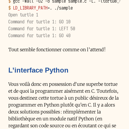
$ 
gcc
-Wall
-O2
-o
sample
sample.c
-L.
$ 
LD_LIBRARY_PATH
=
.
Open turtle 1
Command for turtle 1: GO 10
Command for turtle 1: LEFT 50
Command for turtle 1: GO 40
Tout semble fonctionner comme on l’attend !
L’interface Python
Vous voilà donc en possession d’une superbe tortue
et de quoi la programmer aisément en C. Toutefois,
vous destinez cette tortue à un public désireux de la
programmer en Python plutôt qu’en C. Il y a alors
deux solutions possibles : réimplémenter la
bibliothèque en un module natif Python (en
regardant son code source ou en écoutant ce qui se