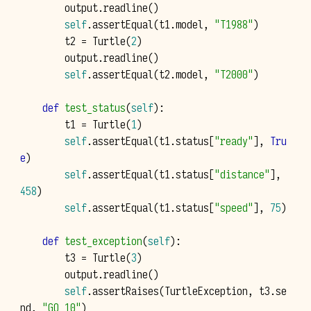
output
.
readline
()
self
.
assertEqual
(
t1
.
model
,
"T1988"
)
t2
=
Turtle
(
2
)
output
.
readline
()
self
.
assertEqual
(
t2
.
model
,
"T2000"
)
def
test_status
(
self
):
t1
=
Turtle
(
1
)
self
.
assertEqual
(
t1
.
status
[
"ready"
],
Tru
e
)
self
.
assertEqual
(
t1
.
status
[
"distance"
],
458
)
self
.
assertEqual
(
t1
.
status
[
"speed"
],
75
)
def
test_exception
(
self
):
t3
=
Turtle
(
3
)
output
.
readline
()
self
.
assertRaises
(
TurtleException
,
t3
.
se
nd
,
"GO 10"
)