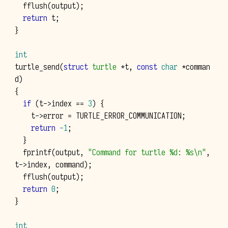
fflush
(
output
);
return
t
;
}
int
turtle_send
(
struct
turtle
*
t
,
const
char
*
comman
d
)
{
if
(
t
->
index
==
3
)
{
t
->
error
=
TURTLE_ERROR_COMMUNICATION
;
return
-1
;
}
fprintf
(
output
,
"Command for turtle %d: %s
\n
"
,
t
->
index
,
command
);
fflush
(
output
);
return
0
;
}
int