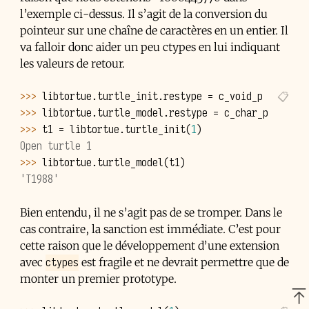
l’exemple ci-dessus. Il s’agit de la conversion du
pointeur sur une chaîne de caractères en un entier. Il
va falloir donc aider un peu ctypes en lui indiquant
les valeurs de retour.
>>> 
libtortue
.
turtle_init
.
restype
=
c_void_p
>>> 
libtortue
.
turtle_model
.
restype
=
c_char_p
>>> 
t1
=
libtortue
.
turtle_init
(
1
)
Open turtle 1
>>> 
libtortue
.
turtle_model
(
t1
)
'T1988'
Bien entendu, il ne s’agit pas de se tromper. Dans le
cas contraire, la sanction est immédiate. C’est pour
cette raison que le développement d’une extension
ctypes
avec
est fragile et ne devrait permettre que de
monter un premier prototype.