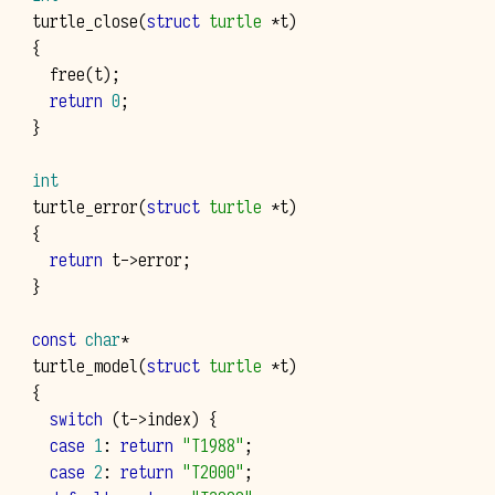
turtle_close
(
struct
turtle
*
t
)
{
free
(
t
);
return
0
;
}
int
turtle_error
(
struct
turtle
*
t
)
{
return
t
->
error
;
}
const
char
*
turtle_model
(
struct
turtle
*
t
)
{
switch
(
t
->
index
)
{
case
1
:
return
"T1988"
;
case
2
:
return
"T2000"
;