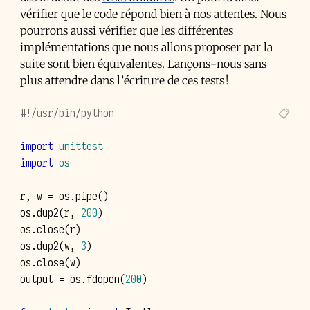
vérifier que le code répond bien à nos attentes. Nous
pourrons aussi vérifier que les différentes
implémentations que nous allons proposer par la
suite sont bien équivalentes. Lançons-nous sans
plus attendre dans l’écriture de ces tests !
#!/usr/bin/python
import
unittest
import
os
r
,
w
=
os
.
pipe
()
os
.
dup2
(
r
,
200
)
os
.
close
(
r
)
os
.
dup2
(
w
,
3
)
os
.
close
(
w
)
output
=
os
.
fdopen
(
200
)