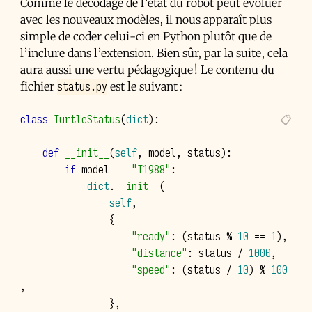
Comme le décodage de l’état du robot peut évoluer
avec les nouveaux modèles, il nous apparaît plus
simple de coder celui-ci en Python plutôt que de
l’inclure dans l’extension. Bien sûr, par la suite, cela
aura aussi une vertu pédagogique ! Le contenu du
status.py
fichier
est le suivant :
class
TurtleStatus
(
dict
):
def
__init__
(
self
,
model
,
status
):
if
model
==
"T1988"
:
dict
.
__init__
(
self
,
{
"ready"
:
(
status
%
10
==
1
),
"distance"
:
status
/
1000
,
"speed"
:
(
status
/
10
)
%
100
,
},