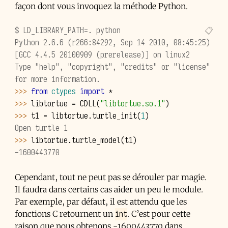
façon dont vous invoquez la méthode Python.
$ LD_LIBRARY_PATH=. python
Python 2.6.6 (r266:84292, Sep 14 2010, 08:45:25)
[GCC 4.4.5 20100909 (prerelease)] on linux2
Type "help", "copyright", "credits" or "license" 
for more information.
>>> 
from
ctypes
import
*
>>> 
libtortue
=
CDLL
(
"libtortue.so.1"
)
>>> 
t1
=
libtortue
.
turtle_init
(
1
)
Open turtle 1
>>> 
libtortue
.
turtle_model
(
t1
)
-1600443770
Cependant, tout ne peut pas se dérouler par magie.
Il faudra dans certains cas aider un peu le module.
Par exemple, par défaut, il est attendu que les
int
fonctions C retournent un
. C’est pour cette
raison que nous obtenons -1600443770 dans