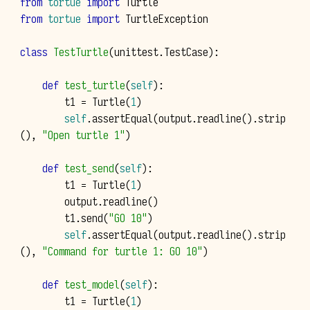
from
tortue
import
Turtle
from
tortue
import
TurtleException
class
TestTurtle
(
unittest
.
TestCase
):
def
test_turtle
(
self
):
t1
=
Turtle
(
1
)
self
.
assertEqual
(
output
.
readline
()
.
strip
(),
"Open turtle 1"
)
def
test_send
(
self
):
t1
=
Turtle
(
1
)
output
.
readline
()
t1
.
send
(
"GO 10"
)
self
.
assertEqual
(
output
.
readline
()
.
strip
(),
"Command for turtle 1: GO 10"
)
def
test_model
(
self
):
t1
=
Turtle
(
1
)